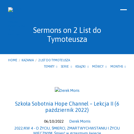
Sermons on 2 List do
Tymoteusza
HOME
/
KAZANIA
/
2 LIST DO TYMOTEUSZA
TEMATY
SERIE
KSIĄŻKI
MÓWCY
MONTHS
Sermons
on
Szkoła Sobotnia Hope Channel – Lekcja II (6
2
październik 2022)
List
do
06/10/2022
Derek Morris
Tymoteusza
2022/KW 4 - O ŻYCIU, ŚMIERCI, ZMARTWYCHWSTANIU I ŻYCIU
WIECZNYM
,
Śmierć w grzesznym świecie