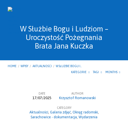
W Służbie Bogu i Ludziom –
Uroczystość Pożegnania
Brata Jana Kuczka
HOME
/
WPISY
/
AKTUALNOŚCI
/
W SŁUŻBIE BOGU I…
KATEGORIE
TAGI
MONTHS
DATE
AUTHOR
17/07/2025
Krzysztof Romanowski
W
CATEGORY
Służbie
Aktualności
,
Galeria zdjęć
,
Okręg radomski
,
Bogu
Sarachowice - dokumentacja
,
Wydarzenia
i