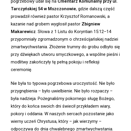
pogrzebowy udał się na
Cmentarz Komunalny przy ul.
Tarczyńskiej 54 w Mszczonowie
, gdzie dalszą część
prowadził również pastor Krzysztof Romanowski, a
kazanie nad grobem wygłosił pastor
Zbigniew
Makarewicz
. Słowa z 1 Listu do Koryntian 15:12–14
przypomniały zgromadzonym o chrześcijańskiej nadziei
zmartwychwstania. Złożenie trumny do grobu odbyło się
przy dźwiękach utworu smyczkowego, a wspólne pieśni i
modlitwy zakończyły tę pełną pokoju i refleksji
ceremonię.
Nie była to typowa pogrzebowa uroczystość. Nie było
przygnębienia – było uwielbienie. Nie było rozpaczy –
była nadzieja. Pożegnaliśmy pokornego sługę Bożego,
który do końca swoich dni świecił przykładem wiary,
pokory i oddania. W naszych sercach pozostanie jako
wierny uczeń Chrystusa, który – jak wierzymy –
odpoczywa do dnia chwalebnego zmartwychwstania.