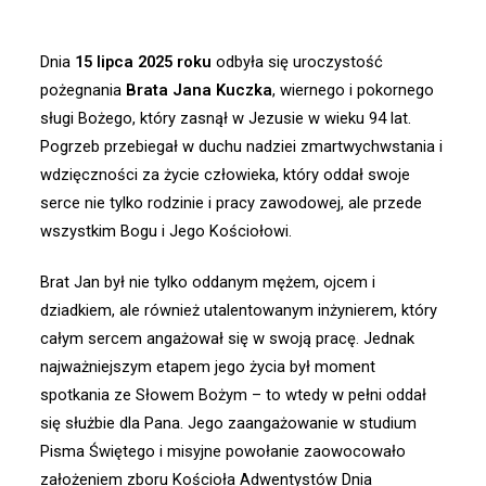
Ludziom
–
Dnia
15 lipca 2025 roku
odbyła się uroczystość
Uroczystość
pożegnania
Brata Jana Kuczka
, wiernego i pokornego
Pożegnania
sługi Bożego, który zasnął w Jezusie w wieku 94 lat.
Brata
Pogrzeb przebiegał w duchu nadziei zmartwychwstania i
Jana
wdzięczności za życie człowieka, który oddał swoje
Kuczka
serce nie tylko rodzinie i pracy zawodowej, ale przede
wszystkim Bogu i Jego Kościołowi.
Brat Jan był nie tylko oddanym mężem, ojcem i
dziadkiem, ale również utalentowanym inżynierem, który
całym sercem angażował się w swoją pracę. Jednak
najważniejszym etapem jego życia był moment
spotkania ze Słowem Bożym – to wtedy w pełni oddał
się służbie dla Pana. Jego zaangażowanie w studium
Pisma Świętego i misyjne powołanie zaowocowało
założeniem zboru Kościoła Adwentystów Dnia