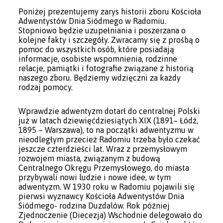
Poniżej prezentujemy zarys historii zboru Kościoła
Adwentystów Dnia Siódmego w Radomiu.
Stopniowo będzie uzupełniania i poszerzana o
kolejne fakty i szczegóły. Zwracamy się z prośbą o
pomoc do wszystkich osób, które posiadają
informacje, osobiste wspomnienia, rodzinne
relacje, pamiątki i fotografie związane z historią
naszego zboru. Będziemy wdzięczni za każdy
rodzaj pomocy.
Wprawdzie adwentyzm dotarł do centralnej Polski
już w latach dziewięćdziesiątych XIX (1891– Łódź,
1895 – Warszawa), to na początki adwentyzmu w
nieodległym przecież Radomiu trzeba było czekać
jeszcze czterdzieści lat. Wraz z przemysłowym
rozwojem miasta, związanym z budową
Centralnego Okręgu Przemysłowego, do miasta
przybywali nowi ludzie i nowe idee, w tym
adwentyzm. W 1930 roku w Radomiu pojawili się
pierwsi wyznawcy Kościoła Adwentystów Dnia
Siódmego- rodzina Duzdalów. Rok później
Zjednoczenie (Diecezja) Wschodnie delegowało do