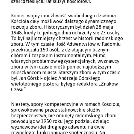
sześćdziesięciu lat służył Kościołowi.
Koniec wojny i możliwość swobodnego działania
Kościoła dały możliwość dalszego dynamicznego
rozwoju zboru. Historycznym był dzień 28 maja
1948, kiedy to jednego dnia ochrzciły się 23 osoby.
To był najliczniejszy chrzest w historii radomskiego
zboru. W tym czasie ilość Adwentystów w Radomiu
przekraczała 150 osób, z działającym licznym
chórem i zespołem instrumentalnym. Mimo,
własnych problemów egzystencjalnych, wyznawcy
zboru w tym czasie nieśli pomoc najuboższym
mieszkańcom miasta. Starszym zboru w tym czasie
był Jan Górski- ojciec Andrzeja Górskiego
wieloletniego pastora, byłego redaktora „Znaków
Czasu”.
Niestety, spory kompetencyjne w ramach Kościoła,
sprowokowane przez stalinowskie służby
bezpieczeństwa, nie ominęły radomskiego zboru,
powodując w 1950 roku jego podział, dzieląc
wyznawców idei drugiego adwentu na dwie
równolegle funkcjonujące społeczności. Na