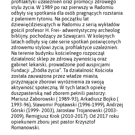
profilaktyki uzależnień oraz promocji zdrowego
stylu życia. W 1989 po raz pierwszy w Radomiu
odbyły się spotkania dla osób pragnących rozstania
z paleniem tytoniu. Na początku lat
dziewięćdziesiątych w Radomiu z serią wykładów
gościł profesor H. Frei- adwentystyczny archeolog
biblijny, pochodzący ze Szwajcarii. W kolejnych
latach odbyły się całe serie spotkań poświęconych
zdrowemu stylowi życia, profilaktyce uzależnień.
Na terenie budynku kościelnego rozpoczął
działalność sklep ze zdrową żywnością oraz
gabinet lekarski, prowadzone pod auspicjami
Fundacji „Źródła życia”. Ta działalność Kościoła
została zauważona przez władze miasta,
przyznające zborowi wyróżnienia za swoją
aktywność społeczną. W tych latach opiekę
duszpasterską nad zborem pełnili pastorzy:
Mariusz Zaborowski ( 1989-93), Arkadiusz Bojko (
1993-96), Sławomir Popławski (1996-1999), Andrzej
Górski (1999- 2003), Jarosław Trojanowski (2003-
2009), Remigiusz Krok (2010-2017). Od 2017 roku
opiekunem zboru jest pastor Krzysztof
Romanowski.