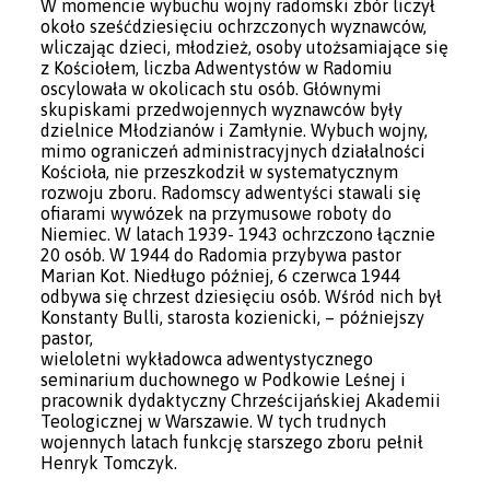
W momencie wybuchu wojny radomski zbór liczył
około sześćdziesięciu ochrzczonych wyznawców,
wliczając dzieci, młodzież, osoby utożsamiające się
z Kościołem, liczba Adwentystów w Radomiu
oscylowała w okolicach stu osób. Głównymi
skupiskami przedwojennych wyznawców były
dzielnice Młodzianów i Zamłynie. Wybuch wojny,
mimo ograniczeń administracyjnych działalności
Kościoła, nie przeszkodził w systematycznym
rozwoju zboru. Radomscy adwentyści stawali się
ofiarami wywózek na przymusowe roboty do
Niemiec. W latach 1939- 1943 ochrzczono łącznie
20 osób. W 1944 do Radomia przybywa pastor
Marian Kot. Niedługo później, 6 czerwca 1944
odbywa się chrzest dziesięciu osób. Wśród nich był
Konstanty Bulli, starosta kozienicki, – późniejszy
pastor,
wieloletni wykładowca adwentystycznego
seminarium duchownego w Podkowie Leśnej i
pracownik dydaktyczny Chrześcijańskiej Akademii
Teologicznej w Warszawie. W tych trudnych
wojennych latach funkcję starszego zboru pełnił
Henryk Tomczyk.