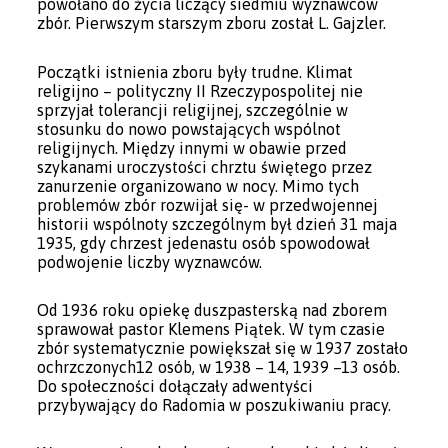
powołano do życia liczący siedmiu wyznawców
zbór. Pierwszym starszym zboru został L. Gajzler.
Początki istnienia zboru były trudne. Klimat
religijno – polityczny II Rzeczypospolitej nie
sprzyjał tolerancji religijnej, szczególnie w
stosunku do nowo powstających wspólnot
religijnych. Między innymi w obawie przed
szykanami uroczystości chrztu świętego przez
zanurzenie organizowano w nocy. Mimo tych
problemów zbór rozwijał się- w przedwojennej
historii wspólnoty szczególnym był dzień 31 maja
1935, gdy chrzest jedenastu osób spowodował
podwojenie liczby wyznawców.
Od 1936 roku opiekę duszpasterską nad zborem
sprawował pastor Klemens Piątek. W tym czasie
zbór systematycznie powiększał się w 1937 zostało
ochrzczonych12 osób, w 1938 – 14, 1939 –13 osób.
Do społeczności dołączały adwentyści
przybywający do Radomia w poszukiwaniu pracy.