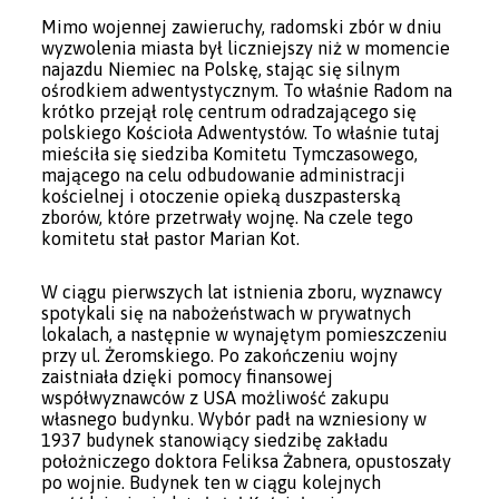
Mimo wojennej zawieruchy, radomski zbór w dniu
wyzwolenia miasta był liczniejszy niż w momencie
najazdu Niemiec na Polskę, stając się silnym
ośrodkiem adwentystycznym. To właśnie Radom na
krótko przejął rolę centrum odradzającego się
polskiego Kościoła Adwentystów. To właśnie tutaj
mieściła się siedziba Komitetu Tymczasowego,
mającego na celu odbudowanie administracji
kościelnej i otoczenie opieką duszpasterską
zborów, które przetrwały wojnę. Na czele tego
komitetu stał pastor Marian Kot.
W ciągu pierwszych lat istnienia zboru, wyznawcy
spotykali się na nabożeństwach w prywatnych
lokalach, a następnie w wynajętym pomieszczeniu
przy ul. Żeromskiego. Po zakończeniu wojny
zaistniała dzięki pomocy finansowej
współwyznawców z USA możliwość zakupu
własnego budynku. Wybór padł na wzniesiony w
1937 budynek stanowiący siedzibę zakładu
położniczego doktora Feliksa Żabnera, opustoszały
po wojnie. Budynek ten w ciągu kolejnych