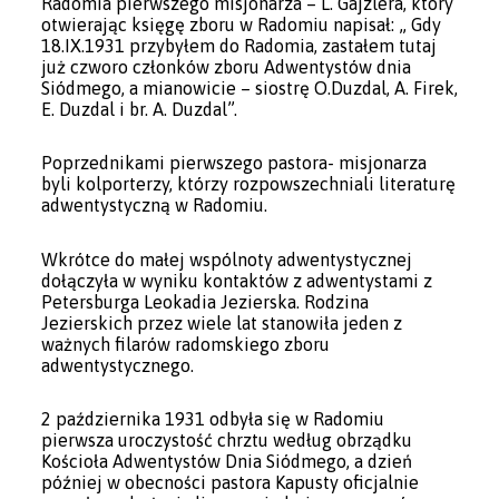
Radomia pierwszego misjonarza – L. Gajzlera, który
otwierając księgę zboru w Radomiu napisał: „ Gdy
18.IX.1931 przybyłem do Radomia, zastałem tutaj
już czworo członków zboru Adwentystów dnia
Siódmego, a mianowicie – siostrę O.Duzdal, A. Firek,
E. Duzdal i br. A. Duzdal”.
Poprzednikami pierwszego pastora- misjonarza
byli kolporterzy, którzy rozpowszechniali literaturę
adwentystyczną w Radomiu.
Wkrótce do małej wspólnoty adwentystycznej
dołączyła w wyniku kontaktów z adwentystami z
Petersburga Leokadia Jezierska. Rodzina
Jezierskich przez wiele lat stanowiła jeden z
ważnych filarów radomskiego zboru
adwentystycznego.
2 października 1931 odbyła się w Radomiu
pierwsza uroczystość chrztu według obrządku
Kościoła Adwentystów Dnia Siódmego, a dzień
później w obecności pastora Kapusty oficjalnie