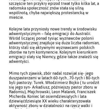
szczęście ten przykry epizod trwał tylko kilka lat, a
radomska społeczność znów stała się silną
wspólnotą, chyba największą protestancką w
mieście.
Kolejne lata przyniosły nowe trendy w środowisku
adwentystycznym – falę emigracji do Australii.
Wśród liczącej ponad tysiąc wyznawców polonii
adwentystycznej znajduje się duża liczba radomian,
którzy stali się aktywnymi wyznawcami polskich
zborów na tym kontynencie. Kolejnym kierunkiem
emigracji stały się Niemcy, gdzie także znaleźli się
adwentyści.
Mimo tych zjawisk, zbór nadal rozwijał się- jego
duszpasterzami w latach 60-tych , 70-tych i 80-tych
byli pastorzy: Turek. Włodzimierz Bojko ( tu urodził
się jego syn- Arkadiusz, późniejszy pastor zboru w
Radomiu), Majchrowski, Leon Malarek, Franciszek
Micherda. Koniec lat osiemdziesiątych i lata
dziewięćdziesiąte XX wieku charakteryzowała
aktywność zboru w działalności na rzecz walki i