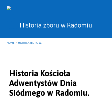
Historia zboru w Radomiu
HOME
/
HISTORIA ZBORU W…
Historia
Historia Kościoła
zboru
Adwentystów Dnia
w
Radomiu
Siódmego w Radomiu.