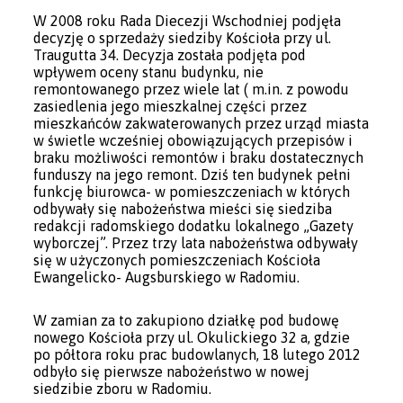
W 2008 roku Rada Diecezji Wschodniej podjęła
decyzję o sprzedaży siedziby Kościoła przy ul.
Traugutta 34. Decyzja została podjęta pod
wpływem oceny stanu budynku, nie
remontowanego przez wiele lat ( m.in. z powodu
zasiedlenia jego mieszkalnej części przez
mieszkańców zakwaterowanych przez urząd miasta
w świetle wcześniej obowiązujących przepisów i
braku możliwości remontów i braku dostatecznych
funduszy na jego remont. Dziś ten budynek pełni
funkcję biurowca- w pomieszczeniach w których
odbywały się nabożeństwa mieści się siedziba
redakcji radomskiego dodatku lokalnego „Gazety
wyborczej”. Przez trzy lata nabożeństwa odbywały
się w użyczonych pomieszczeniach Kościoła
Ewangelicko- Augsburskiego w Radomiu.
W zamian za to zakupiono działkę pod budowę
nowego Kościoła przy ul. Okulickiego 32 a, gdzie
po półtora roku prac budowlanych, 18 lutego 2012
odbyło się pierwsze nabożeństwo w nowej
siedzibie zboru w Radomiu.