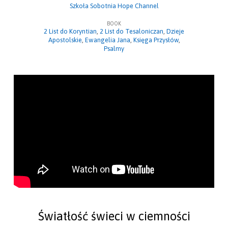
Szkoła Sobotnia Hope Channel
–
Lekcja
BOOK
2 List do Koryntian
,
2 List do Tesaloniczan
,
Dzieje
III
Apostolskie
,
Ewangelia Jana
,
Księga Przysłów
,
(18
Psalmy
kwietnia
2024)
Światłość świeci w ciemności