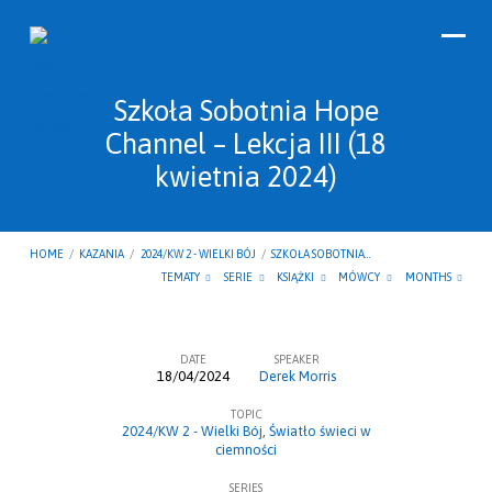
Szkoła Sobotnia Hope
Channel – Lekcja III (18
kwietnia 2024)
HOME
/
KAZANIA
/
2024/KW 2 - WIELKI BÓJ
/
SZKOŁA SOBOTNIA…
TEMATY
SERIE
KSIĄŻKI
MÓWCY
MONTHS
DATE
SPEAKER
18/04/2024
Derek Morris
Szkoła
TOPIC
Sobotnia
2024/KW 2 - Wielki Bój
,
Światło świeci w
Hope
ciemności
Channel
SERIES