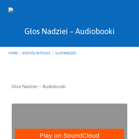
Głos Nadziei – Audiobooki
HOME
/
KOŚCIÓŁ W POLSCE
/
GŁOS NADZIEI…
Głos
Głos Nadziei – Audiobooki
Nadziei
–
Audiobooki