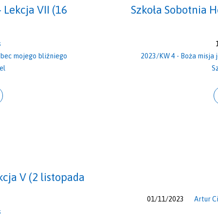
Lekcja VII (16
Szkoła Sobotnia H
s
bec mojego bliźniego
2023/KW 4 - Boża misja 
el
S
cja V (2 listopada
01/11/2023
Artur C
s