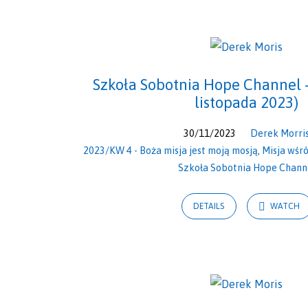
Sermons
from
Szkoła Sobotnia Hope Channel –
listopada 2023)
listopad
30/11/2023
Derek Morri
2023
2023/KW 4 - Boża misja jest moją mosją
,
Misja wśr
Szkoła Sobotnia Hope Chann
DETAILS
WATCH