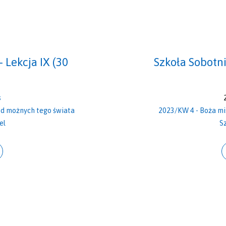
 Lekcja IX (30
Szkoła Sobotni
s
ód możnych tego świata
2023/KW 4 - Boża mis
el
S