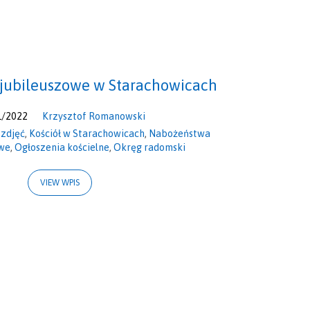
jubileuszowe w Starachowicach
1/2022
Krzysztof Romanowski
 zdjęć
,
Kościół w Starachowicach
,
Nabożeństwa
owe
,
Ogłoszenia kościelne
,
Okręg radomski
VIEW WPIS