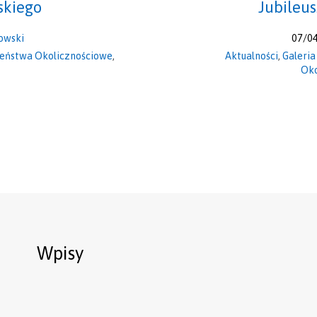
skiego
Jubileu
owski
07/0
eństwa Okolicznościowe
,
Aktualności
,
Galeria
Oko
Wpisy