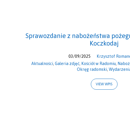
Nabożeństwa
Okolicznościowe
Sprawozdanie z nabożeństwa pożeg
Koczkodaj
03/09/2025
Krzysztof Roman
Aktualności
,
Galeria zdjęć
,
Kościół w Radomiu
,
Naboż
Okręg radomski
,
Wydarzeni
VIEW WPIS