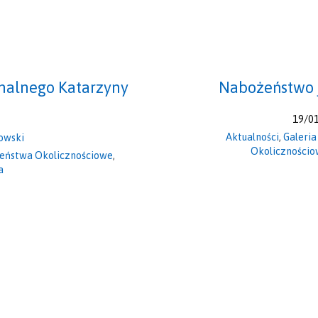
nalnego Katarzyny
Nabożeństwo 
19/0
Aktualności
,
Galeria
owski
Okoliczności
eństwa Okolicznościowe
,
a