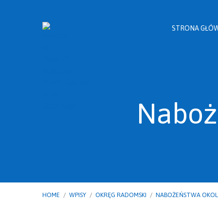
STRONA GŁÓ
Naboż
HOME
/
WPISY
/
OKRĘG RADOMSKI
/
NABOŻEŃSTWA OKOL