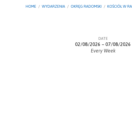
HOME
/
WYDARZENIA
/
OKRĘG RADOMSKI
/
KOŚCIÓŁ W R
DATE
02/08/2026 – 07/08/2026
Every Week
Studium
Lekcji
Szkoły
Sobotniej
na