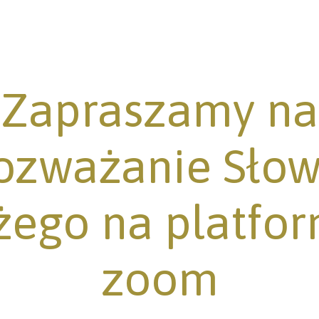
Zapraszamy na
ozważanie Sło
żego na platfor
zoom