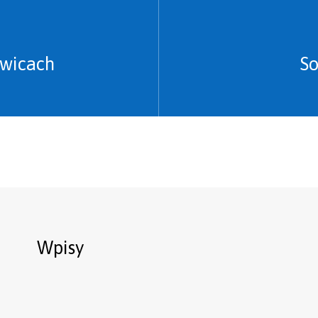
owicach
So
Wpisy